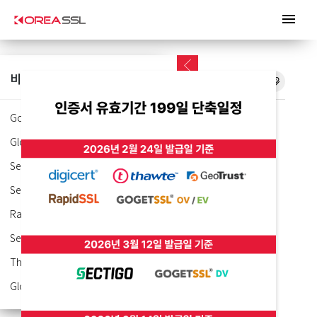
menu
비슷한 인증서
GoGetSSL Wildcard SSL
GlobalSign Alpha Wildcard
Sectigo PositiveSSL Wildcard
Premium Wildcard
Sectigo Essential Wildcard SSL
RapidSSL Wildcard SSL
Sectigo SSL Wildcard
견적출력
문의하기
카톡상담
가격보기
Thawte SSL123 Wildcard
GlobalSign Domain Wildcard
선호도