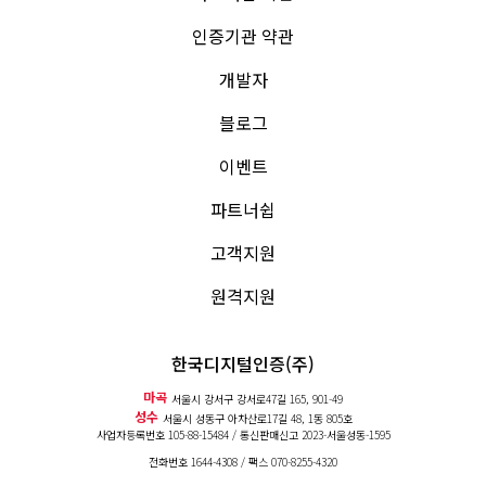
인증기관 약관
개발자
블로그
이벤트
파트너쉽
고객지원
원격지원
한국디지털인증(주)
마곡
서울시 강서구 강서로47길 165, 901-49
성수
서울시 성동구 아차산로17길 48, 1동 805호
사업자등록번호 105-88-15484 / 통신판매신고
2023-서울성동-1595
전화번호
1644-4308
/ 팩스 070-8255-4320