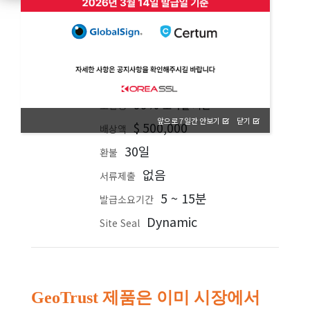
DV
검증
와일드카드
종류
무제한
서버 라이센스
가능
재발급
99%
모바일 지원
호환성
앞으로 7일간 안보기
닫기
$
500,000
배상액
30일
환불
없음
서류제출
5 ~ 15분
발급소요기간
Dynamic
Site Seal