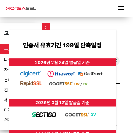
menu
공지사항
고객지원
공지사항
다운로드
공지사항
자주하는 질문
Certum SSL 인증서 발급 중단 안내
문의하기
견적서 요청
세금계산서 요청
미확인 입금
원격지원