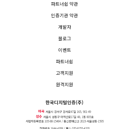
파트너쉽 약관
인증기관 약관
개발자
블로그
이벤트
파트너쉽
고객지원
원격지원
한국디지털인증(주)
마곡
서울시 강서구 강서로47길 165, 901-49
성수
서울시 성동구 아차산로17길 48, 1동 805호
사업자등록번호 105-88-15484 / 통신판매신고
2023-서울성동-1595
전화번호
1644-4308
/ 팩스 070-8255-4320