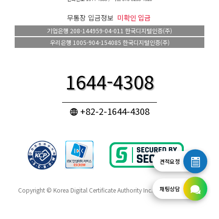
무통장 입금정보
미확인 입금
기업은행 208-144959-04-011 한국디지털인증(주)
우리은행 1005-904-154085 한국디지털인증(주)
1644-4308
+82-2-1644-4308
견적요청
채팅상담
Copyright ©
Korea Digital Certificate Authority Inc.
All rights reserved.