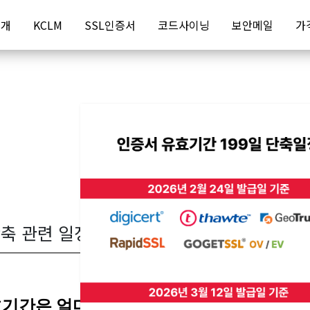
소개
KCLM
SSL인증서
코드사이닝
보안메일
가
단축 관련 일정 공지