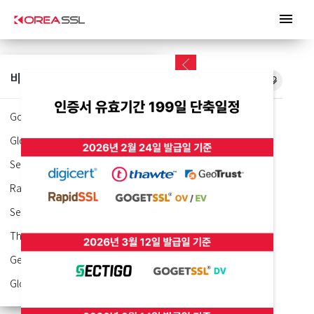
menu
비슷한 인증서
GoGetSSL Wildcard SSL
GlobalSign Alpha Wildcard
Sectigo PositiveSSL Wildcard
Essential Wildcard SSL
RapidSSL Wildcard SSL
Sectigo SSL Wildcard
Thawte SSL123 Wildcard
견적출력
문의하기
카톡상담
가격보기
GeoTrust Premium Wildcard
GlobalSign Domain Wildcard
선호도