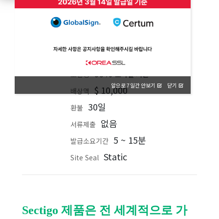
DV
검증
와일드카드
종류
무제한
서버 라이센스
가능
재발급
99%
모바일 지원
호환성
앞으로 7일간 안보기
닫기
$
10,000
배상액
30일
환불
없음
서류제출
5 ~ 15분
발급소요기간
Static
Site Seal