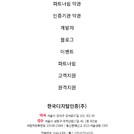
파트너쉽 약관
인증기관 약관
개발자
블로그
이벤트
파트너쉽
고객지원
원격지원
한국디지털인증(주)
마곡
서울시 강서구 강서로47길 165, 901-49
성수
서울시 성동구 아차산로17길 48, 1동 805호
사업자등록번호 105-88-15484 / 통신판매신고
2023-서울성동-1595
전화번호
1644-4308
/ 팩스 070-8255-4320