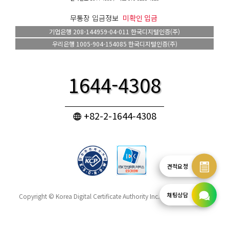
무통장 입금정보
미확인 입금
기업은행 208-144959-04-011 한국디지털인증(주)
우리은행 1005-904-154085 한국디지털인증(주)
1644-4308
+82-2-1644-4308
견적요청
채팅상담
Copyright ©
Korea Digital Certificate Authority Inc.
All rights reserved.