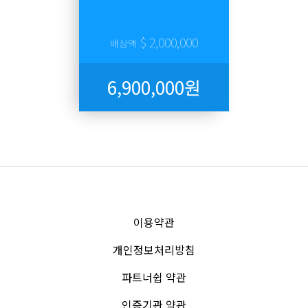
$
2,000,000
배상액
6,900,000
원
이용약관
개인정보처리방침
파트너쉽 약관
인증기관 약관